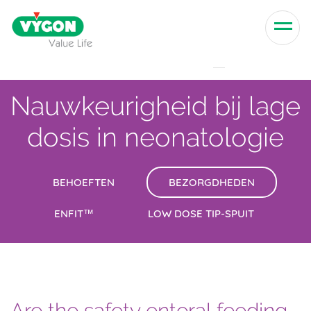
Skip to content
Men
Nauwkeurigheid bij lage
dosis in neonatologie
BEHOEFTEN
BEZORGDHEDEN
ENFIT™
LOW DOSE TIP-SPUIT
Are the safety enteral feeding