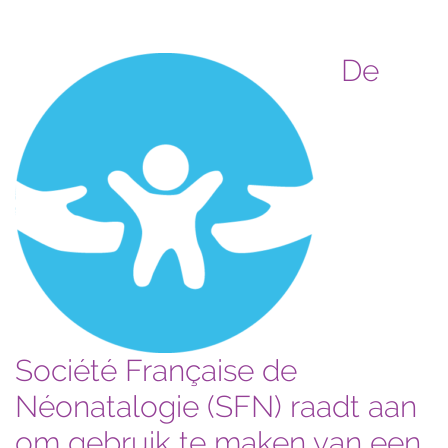
De
Société Française de
Néonatalogie (SFN) raadt aan
om gebruik te maken van een