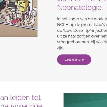
Neonatologie.
In het kader van de markti
NCfIH op de grote risico's
de “Low Dose Tip”-injectie
uit ze haar zorgen over het
vroeggeborenen, bij wie 
zijn.
Learn more
an leiden tot
nnauwkeurige