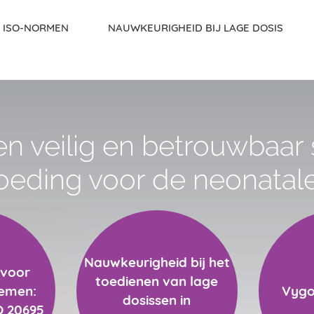
ISO-NORMEN
NAUWKEURIGHEID BIJ LAGE DOSIS
en veilig en betrouwbaar
oeding voor de neonatal
Nauwkeurigheid bij het
 voor
toedienen van lage
temen:
Vygo
dosissen in
O 20695