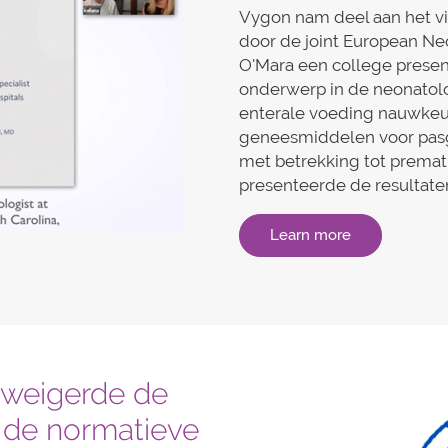
Vygon nam deel aan het vi
door de joint European Neo
O'Mara een college presen
onderwerp in de neonatolo
enterale voeding nauwkeu
geneesmiddelen voor pasg
met betrekking tot prematu
presenteerde de resultate
Learn more
 weigerde de
 de normatieve