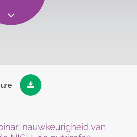
hure
binar: nauwkeurigheid van