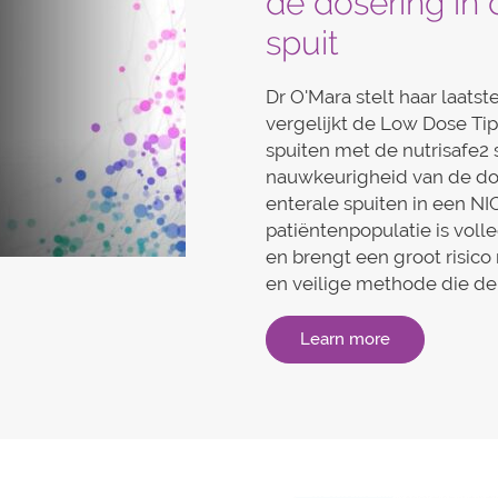
de dosering in 
spuit
Dr O'Mara stelt haar laats
vergelijkt de Low Dose Tip
spuiten met de nutrisafe2 
nauwkeurigheid van de d
enterale spuiten in een NI
patiëntenpopulatie is vol
en brengt een groot risico
en veilige methode die de
Learn more