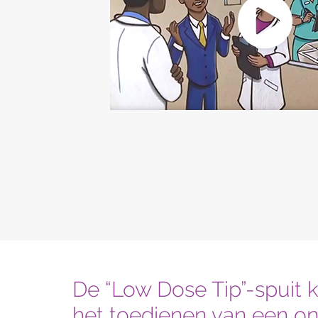
De “Low Dose Tip”-spuit k
het toedienen van een o