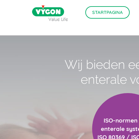
STARTPAGINA
Skip to content
Wij bieden e
enterale v
ISO-normen
enterale sys
ISO 80369 / IS