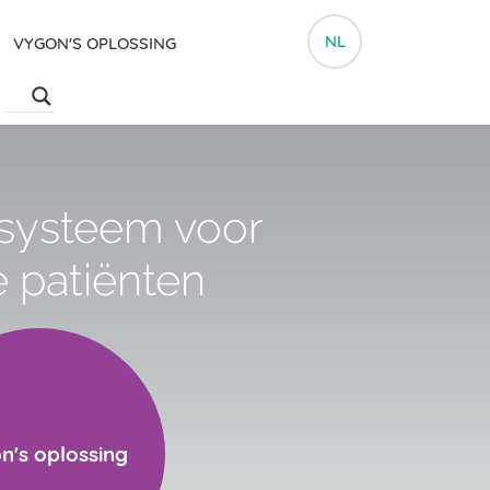
NL
VYGON'S OPLOSSING
 systeem voor
e patiënten
n's oplossing