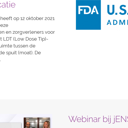
atie
heeft op 12 oktober 2021
Deze
n en zorgverleners voor
it LDT (Low Dose Tip)-
ruimte tussen de
e spuit (moat). De
.
Webinar bij jEN