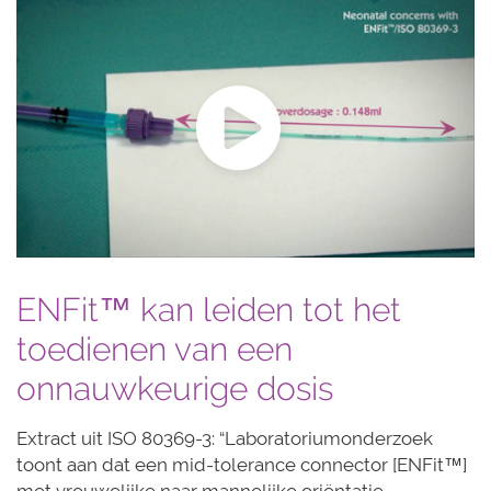
ENFit™ kan leiden tot het
toedienen van een
onnauwkeurige dosis
Extract uit ISO 80369-3: “Laboratoriumonderzoek
toont aan dat een mid-tolerance connector [ENFit™]
met vrouwelijke naar mannelijke oriëntatie