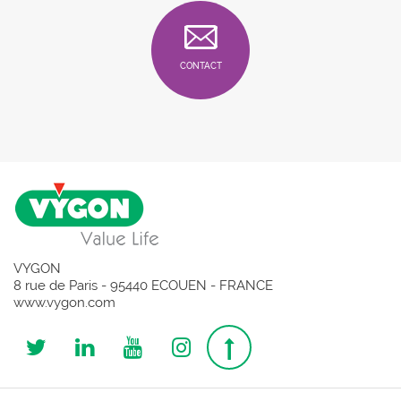
CONTACT
VYGON
8 rue de Paris - 95440 ECOUEN - FRANCE
www.vygon.com
Follow
Follow
Follow
Follow
Top
us
us
us
us
page