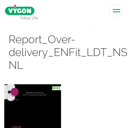
Skip to content
Men
Report_Over-
delivery_ENFit_LDT_N
NL